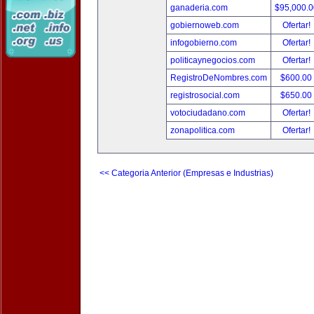
ganaderia.com
$95,000.
gobiernoweb.com
Ofertar!
infogobierno.com
Ofertar!
politicaynegocios.com
Ofertar!
RegistroDeNombres.com
$600.00
registrosocial.com
$650.00
votociudadano.com
Ofertar!
zonapolitica.com
Ofertar!
<< Categoria Anterior (Empresas e Industrias)