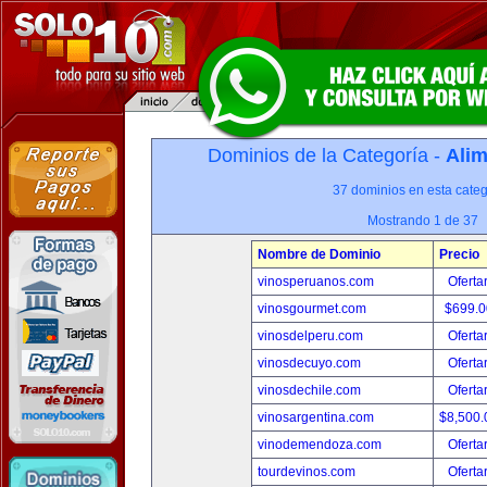
Dominios de la Categoría -
Alim
37 dominios en esta categ
Mostrando 1 de 37
Nombre de Dominio
Precio
vinosperuanos.com
Oferta
vinosgourmet.com
$699.
vinosdelperu.com
Oferta
vinosdecuyo.com
Oferta
vinosdechile.com
Oferta
vinosargentina.com
$8,500
vinodemendoza.com
Oferta
tourdevinos.com
Oferta