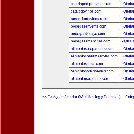
cateringempresarial.com
Oferta
catalogovinos.com
Oferta
buscadordevinos.com
Oferta
bodegasenventa.com
Oferta
bodegasdecuyo.com
Oferta
bodegasargentinas.com
$3,000
alimentospreparados.com
Oferta
alimentosparamascotas.com
Oferta
alimentoslistos.com
Oferta
alimentosartesanales.com
Oferta
alimentoparagatos.com
Oferta
<< Categoria Anterior (Web Hosting y Dominios)
Categ