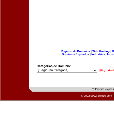
Registro de Dominios
|
Web Hosting
|
D
Dominios Expirados
|
Industrias
|
Indu
Categorías de Dominio:
[Pág. princi
** Precios expre
© 2002/2022 Solo10.com