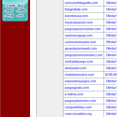
concursofotografia.com
Ofertar
fotografiate.com
Ofertar
eventosusa.com
Ofertar
musicalizacion.com
Ofertar
juegosparaconsolas.com
Ofertar
casinouruguay.com
Ofertar
casinovenezuela.com
Ofertar
apuestasenlaweb.com
Ofertar
juegospromocionales.com
Ofertar
centraldejuego.com
Ofertar
deslizador.com
Ofertar
clubdelamusica.com
$799.0
expovideojuegos.com
Ofertar
juegasgratis.com
Ofertar
e-loteria.com
Ofertar
juegosydiversion.com
Ofertar
compartirfotos.com
Ofertar
coleccionables.org
Ofertar