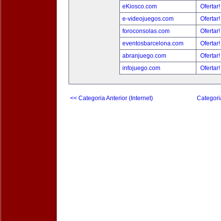
eKiosco.com
Ofertar
e-videojuegos.com
Ofertar
foroconsolas.com
Ofertar
eventosbarcelona.com
Ofertar
abranjuego.com
Ofertar
infojuego.com
Ofertar
<< Categoria Anterior (Internet)
Categori