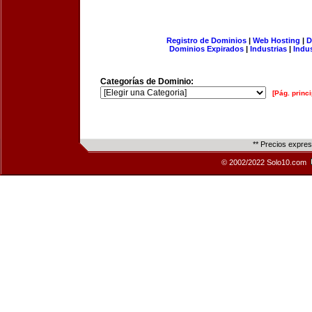
Registro de Dominios
|
Web Hosting
|
D
Dominios Expirados
|
Industrias
|
Indu
Categorías de Dominio:
[Pág. princi
** Precios expre
© 2002/2022 Solo10.com