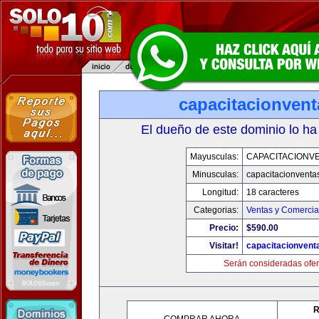
capacitacionven
El dueño de este dominio lo ha
Mayusculas:
CAPACITACIONV
Minusculas:
capacitacionventa
Longitud:
18 caracteres
Categorias:
Ventas y Comercia
Precio:
$590.00
Visitar!
capacitacionvent
Serán consideradas ofer
R