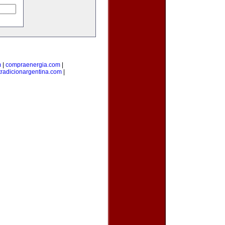
m
|
compraenergia.com
|
tradicionargentina.com
|