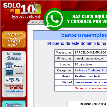
barcelonaemple
El dueño de este dominio lo ha
Mayusculas:
BARCELONAEMPLEOS
Minusculas:
barcelonaempleos.com
Longitud:
16 caracteres
Categorias:
PaÃ­ses y Ciudades
,
Pro
Precio:
Realizar una oferta!
Visitar!
barcelonaempleos.com
Serán consideradas ofer
Realizar una Oferta