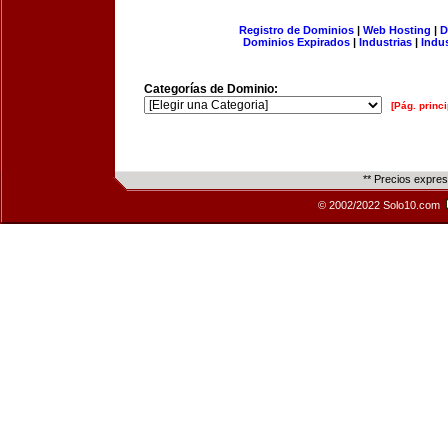
Registro de Dominios
|
Web Hosting
|
D
Dominios Expirados
|
Industrias
|
Indu
Categorías de Dominio:
[Pág. princi
** Precios expre
© 2002/2022 Solo10.com