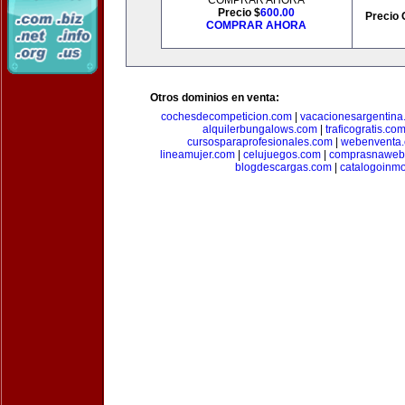
COMPRAR AHORA
Precio $
600.00
Precio 
COMPRAR AHORA
Otros dominios en venta:
cochesdecompeticion.com
|
vacacionesargentina
alquilerbungalows.com
|
traficogratis.co
cursosparaprofesionales.com
|
webenventa
lineamujer.com
|
celujuegos.com
|
comprasnaweb
blogdescargas.com
|
catalogoinmo