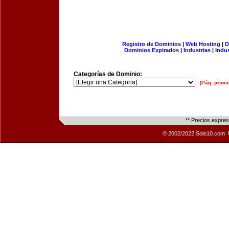
Registro de Dominios
|
Web Hosting
|
D
Dominios Expirados
|
Industrias
|
Indu
Categorías de Dominio:
[Pág. princi
** Precios expre
© 2002/2022 Solo10.com