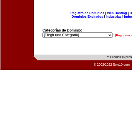
Registro de Dominios
|
Web Hosting
|
D
Dominios Expirados
|
Industrias
|
Indu
Categorías de Dominio:
[Pág. princi
** Precios expre
© 2002/2022 Solo10.com