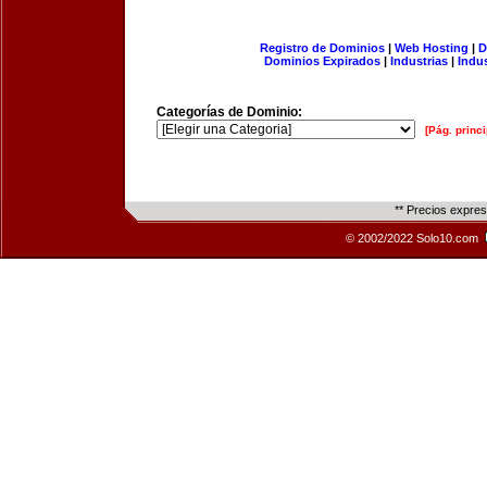
Registro de Dominios
|
Web Hosting
|
D
Dominios Expirados
|
Industrias
|
Indu
Categorías de Dominio:
[Pág. princi
** Precios expre
© 2002/2022 Solo10.com