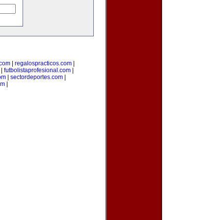
com
|
regalospracticos.com
|
|
futbolistaprofesional.com
|
om
|
sectordeportes.com
|
om
|