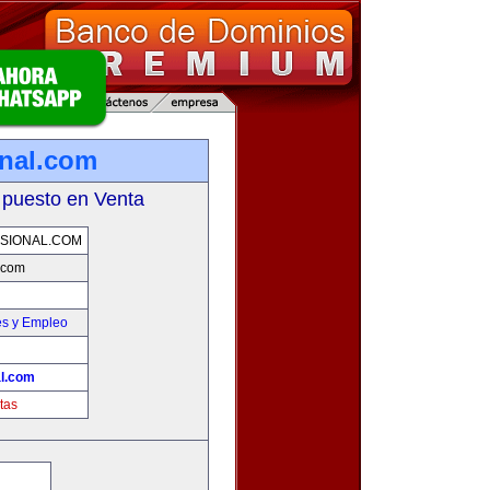
onal.com
 puesto en Venta
SIONAL.COM
l.com
es y Empleo
al.com
tas