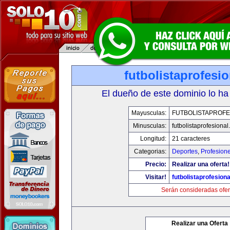
futbolistaprofesi
El dueño de este dominio lo ha
Mayusculas:
FUTBOLISTAPROFE
Minusculas:
futbolistaprofesiona
Longitud:
21 caracteres
Categorias:
Deportes
,
Profesion
Precio:
Realizar una oferta!
Visitar!
futbolistaprofesion
Serán consideradas ofer
Realizar una Oferta