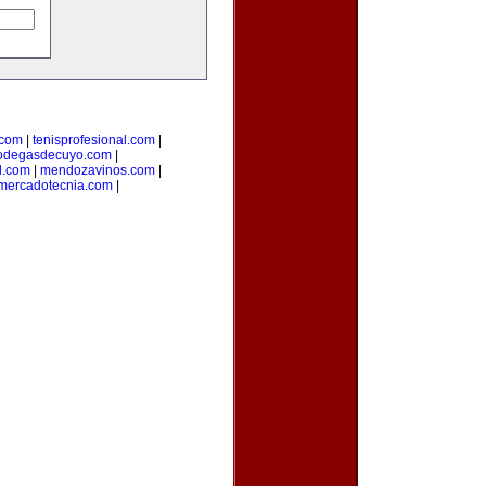
.com
|
tenisprofesional.com
|
odegasdecuyo.com
|
l.com
|
mendozavinos.com
|
ymercadotecnia.com
|