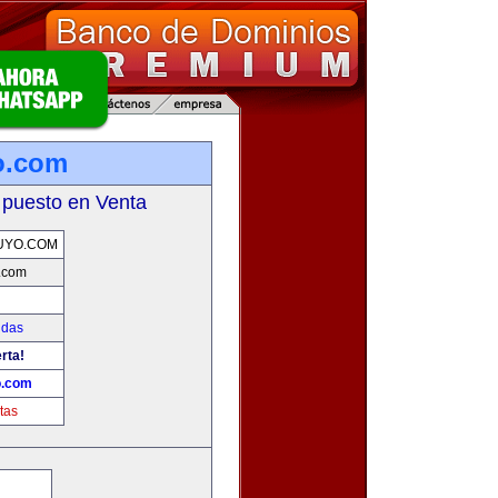
o.com
 puesto en Venta
UYO.COM
.com
idas
rta!
o.com
tas