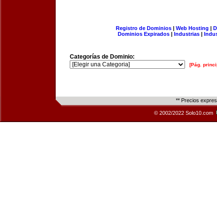
Registro de Dominios
|
Web Hosting
|
D
Dominios Expirados
|
Industrias
|
Indu
Categorías de Dominio:
[Pág. princi
** Precios expre
© 2002/2022 Solo10.com