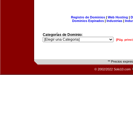
Registro de Dominios
|
Web Hosting
|
D
Dominios Expirados
|
Industrias
|
Indu
Categorías de Dominio:
[Pág. princi
** Precios expre
© 2002/2022 Solo10.com