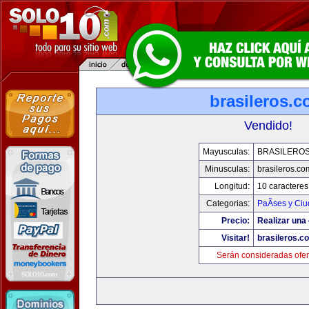
brasileros.
Vendido!
Mayusculas:
BRASILERO
Minusculas:
brasileros.co
Longitud:
10 caracteres
Categorias:
PaÃ­ses y Ci
Precio:
Realizar una 
Visitar!
brasileros.c
Serán consideradas ofer