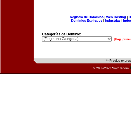
Registro de Dominios
|
Web Hosting
|
D
Dominios Expirados
|
Industrias
|
Indu
Categorías de Dominio:
[Pág. princi
** Precios expre
© 2002/2022 Solo10.com