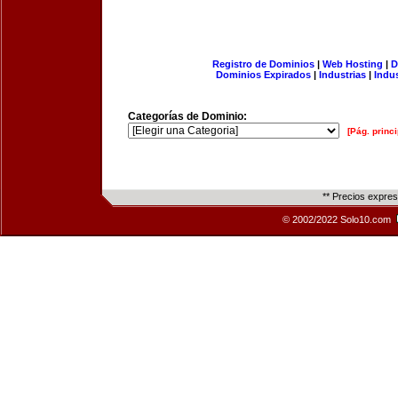
Registro de Dominios
|
Web Hosting
|
D
Dominios Expirados
|
Industrias
|
Indu
Categorías de Dominio:
[Pág. princi
** Precios expre
© 2002/2022 Solo10.com