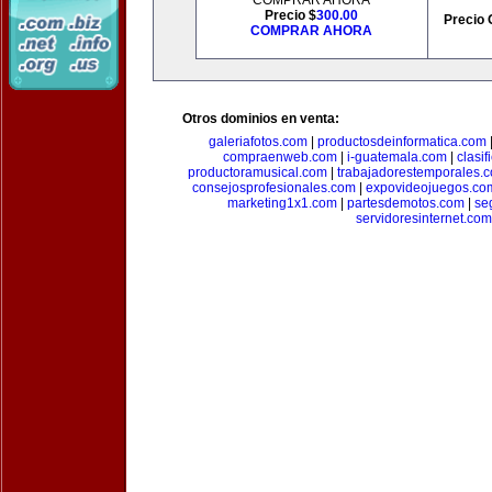
COMPRAR AHORA
Precio $
300.00
Precio 
COMPRAR AHORA
Otros dominios en venta:
galeriafotos.com
|
productosdeinformatica.com
compraenweb.com
|
i-guatemala.com
|
clasi
productoramusical.com
|
trabajadorestemporales.
consejosprofesionales.com
|
expovideojuegos.co
marketing1x1.com
|
partesdemotos.com
|
se
servidoresinternet.com