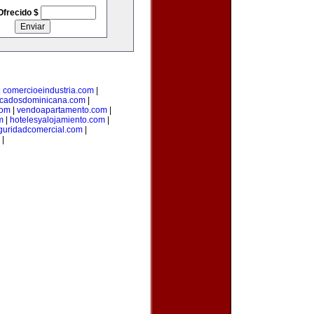
Ofrecido $
|
comercioeindustria.com
|
ficadosdominicana.com
|
com
|
vendoapartamento.com
|
m
|
hotelesyalojamiento.com
|
guridadcomercial.com
|
|