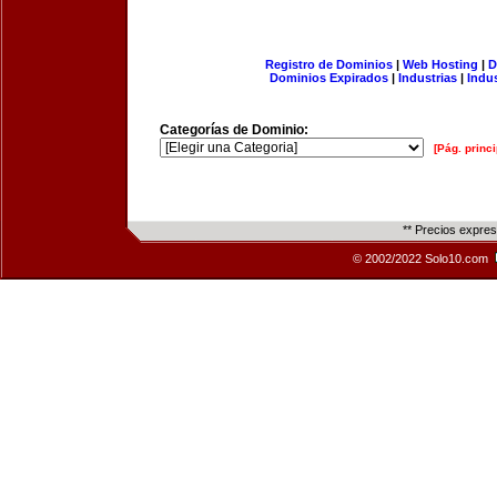
Registro de Dominios
|
Web Hosting
|
D
Dominios Expirados
|
Industrias
|
Indu
Categorías de Dominio:
[Pág. princi
** Precios expre
© 2002/2022 Solo10.com