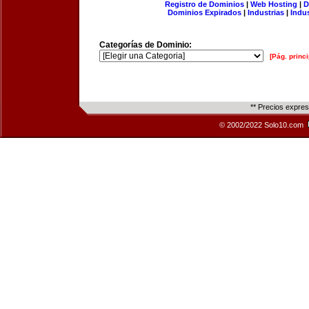
Registro de Dominios
|
Web Hosting
|
D
Dominios Expirados
|
Industrias
|
Indu
Categorías de Dominio:
[Pág. princi
** Precios expre
© 2002/2022 Solo10.com