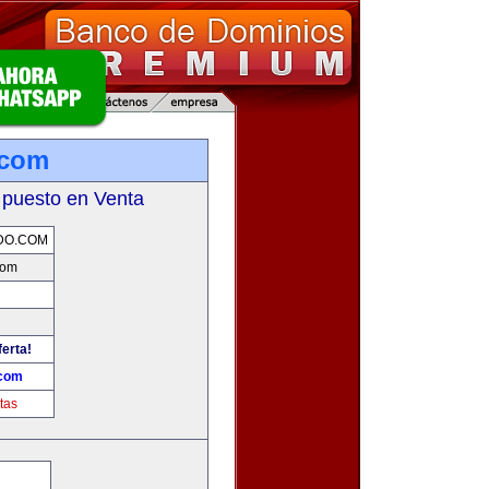
.com
 puesto en Venta
DO.COM
com
ferta!
.com
tas