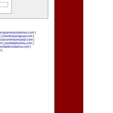
programasysistemas.com
|
|
eventosparaguay.com
|
ciacionempresarial.com
|
om
|
portaldebolivia.com
|
portaldecostarica.com
|
m
|