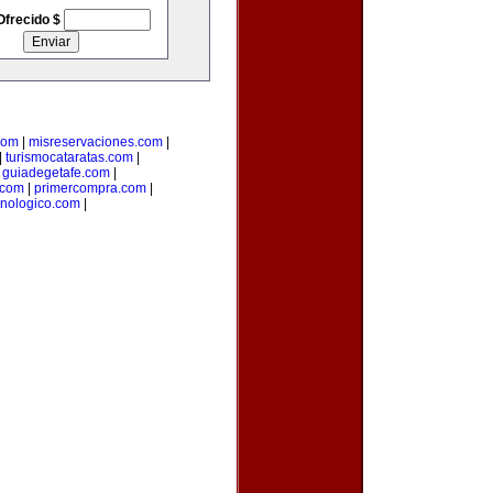
Ofrecido $
com
|
misreservaciones.com
|
|
turismocataratas.com
|
|
guiadegetafe.com
|
.com
|
primercompra.com
|
cnologico.com
|