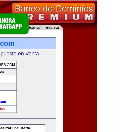
.com
 puesto en Venta
HES.COM
com
.com
tas
ealizar una Oferta