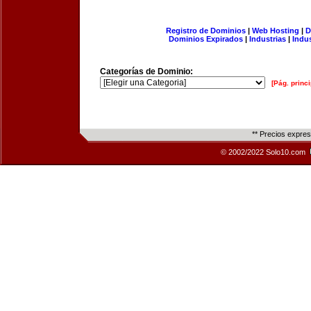
Registro de Dominios
|
Web Hosting
|
D
Dominios Expirados
|
Industrias
|
Indu
Categorías de Dominio:
[Pág. princi
** Precios expre
© 2002/2022 Solo10.com