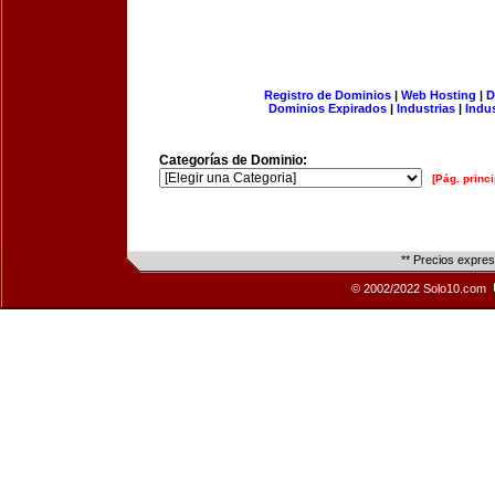
Registro de Dominios
|
Web Hosting
|
D
Dominios Expirados
|
Industrias
|
Indu
Categorías de Dominio:
[Pág. princi
** Precios expre
© 2002/2022 Solo10.com