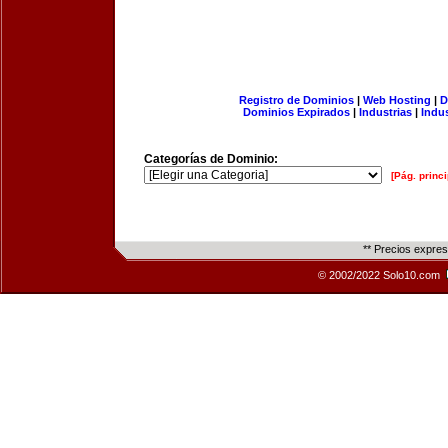
Registro de Dominios
|
Web Hosting
|
D
Dominios Expirados
|
Industrias
|
Indu
Categorías de Dominio:
[Pág. princi
** Precios expre
© 2002/2022 Solo10.com