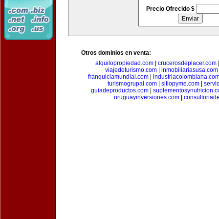
Precio Ofrecido $
Otros dominios en venta:
alquilopropiedad.com
|
crucerosdeplacer.com
viajedeturismo.com
|
inmobiliariasusa.com
franquiciamundial.com
|
industriacolombiana.co
turismogrupal.com
|
sitiopyme.com
|
servi
guiadeproductos.com
|
suplementosynutricion.
uruguayinversiones.com
|
consultoriad