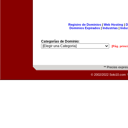
Registro de Dominios
|
Web Hosting
|
D
Dominios Expirados
|
Industrias
|
Indu
Categorías de Dominio:
[Pág. princi
** Precios expre
© 2002/2022 Solo10.com