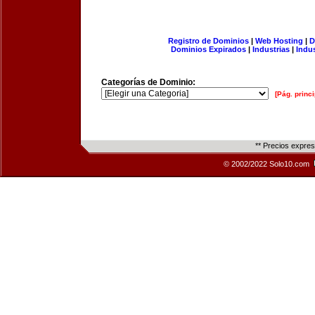
Registro de Dominios
|
Web Hosting
|
D
Dominios Expirados
|
Industrias
|
Indu
Categorías de Dominio:
[Pág. princi
** Precios expre
© 2002/2022 Solo10.com