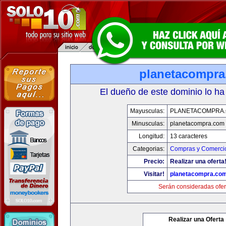
planetacompr
El dueño de este dominio lo ha
Mayusculas:
PLANETACOMPRA
Minusculas:
planetacompra.com
Longitud:
13 caracteres
Categorias:
Compras y Comercio
Precio:
Realizar una oferta
Visitar!
planetacompra.co
Serán consideradas ofer
Realizar una Oferta