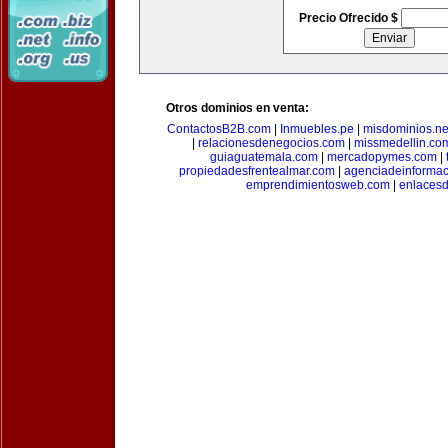
Precio Ofrecido $
Otros dominios en venta:
ContactosB2B.com
|
Inmuebles.pe
|
misdominios.ne
|
relacionesdenegocios.com
|
missmedellin.co
guiaguatemala.com
|
mercadopymes.com
|
propiedadesfrentealmar.com
|
agenciadeinforma
emprendimientosweb.com
|
enlaces