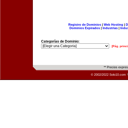
Registro de Dominios
|
Web Hosting
|
D
Dominios Expirados
|
Industrias
|
Indu
Categorías de Dominio:
[Pág. princi
** Precios expre
© 2002/2022 Solo10.com