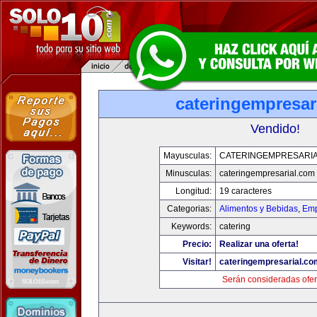
cateringempresar
Vendido!
Mayusculas:
CATERINGEMPRESARI
Minusculas:
cateringempresarial.com
Longitud:
19 caracteres
Categorias:
Alimentos y Bebidas
,
Emp
Keywords:
catering
Precio:
Realizar una oferta!
Visitar!
cateringempresarial.co
Serán consideradas ofer