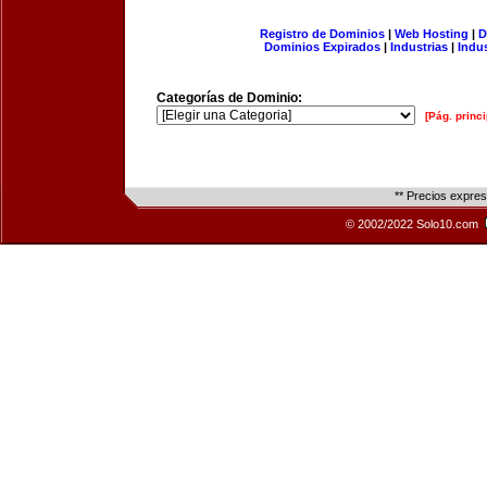
Registro de Dominios
|
Web Hosting
|
D
Dominios Expirados
|
Industrias
|
Indu
Categorías de Dominio:
[Pág. princi
** Precios expre
© 2002/2022 Solo10.com