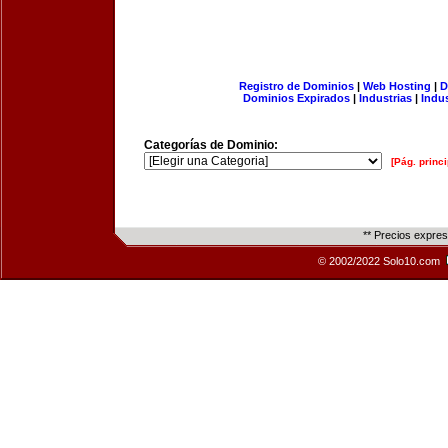
Registro de Dominios
|
Web Hosting
|
D
Dominios Expirados
|
Industrias
|
Indu
Categorías de Dominio:
[Pág. princi
** Precios expre
© 2002/2022 Solo10.com