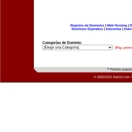
Registro de Dominios
|
Web Hosting
|
D
Dominios Expirados
|
Industrias
|
Indu
Categorías de Dominio:
[Pág. princi
** Precios expre
© 2002/2022 Solo10.com