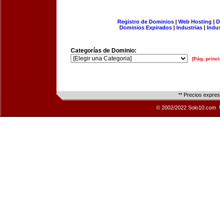
Registro de Dominios
|
Web Hosting
|
D
Dominios Expirados
|
Industrias
|
Indu
Categorías de Dominio:
[Pág. princi
** Precios expre
© 2002/2022 Solo10.com