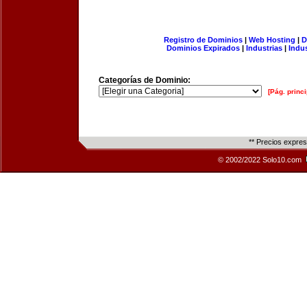
Registro de Dominios
|
Web Hosting
|
D
Dominios Expirados
|
Industrias
|
Indu
Categorías de Dominio:
[Pág. princi
** Precios expre
© 2002/2022 Solo10.com