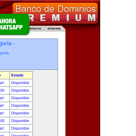
oría -
goría.
o
Estado
ar!
Disponible
.00
Disponible
ar!
Disponible
ar!
Disponible
ar!
Disponible
.00
Disponible
ar!
Disponible