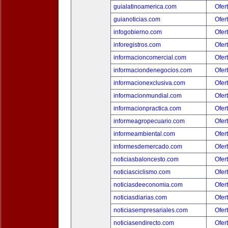
guialatinoamerica.com
Ofer
guianoticias.com
Ofer
infogobierno.com
Ofer
inforegistros.com
Ofer
informacioncomercial.com
Ofer
informaciondenegocios.com
Ofer
informacionexclusiva.com
Ofer
informacionmundial.com
Ofer
informacionpractica.com
Ofer
informeagropecuario.com
Ofer
informeambiental.com
Ofer
informesdemercado.com
Ofer
noticiasbaloncesto.com
Ofer
noticiasciclismo.com
Ofer
noticiasdeeconomia.com
Ofer
noticiasdiarias.com
Ofer
noticiasempresariales.com
Ofer
noticiasendirecto.com
Ofer