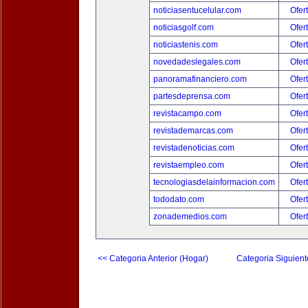
noticiasentucelular.com
Ofer
noticiasgolf.com
Ofer
noticiastenis.com
Ofer
novedadeslegales.com
Ofer
panoramafinanciero.com
Ofer
partesdeprensa.com
Ofer
revistacampo.com
Ofer
revistademarcas.com
Ofer
revistadenoticias.com
Ofer
revistaempleo.com
Ofer
tecnologiasdelainformacion.com
Ofer
tododato.com
Ofer
zonademedios.com
Ofer
<< Categoria Anterior (Hogar)
Categoria Siguient