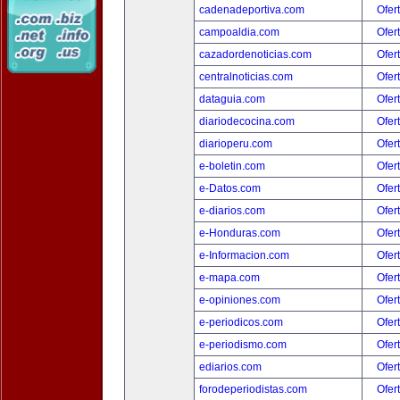
cadenadeportiva.com
Ofer
campoaldia.com
Ofer
cazadordenoticias.com
Ofer
centralnoticias.com
Ofer
dataguia.com
Ofer
diariodecocina.com
Ofer
diarioperu.com
Ofer
e-boletin.com
Ofer
e-Datos.com
Ofer
e-diarios.com
Ofer
e-Honduras.com
Ofer
e-Informacion.com
Ofer
e-mapa.com
Ofer
e-opiniones.com
Ofer
e-periodicos.com
Ofer
e-periodismo.com
Ofer
ediarios.com
Ofer
forodeperiodistas.com
Ofer