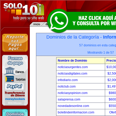
Dominios de la Categoría -
Infor
57 dominios en esta categ
Mostrando 1 de 57
Nombre de Dominio
Precio
noticiasurgentes.com
$10,0
noticiasdigitales.com
$2,50
infodiario.com
$2,00
noticlub.com
$1,49
noticiasyopinion.com
$980
salaprensa.com
$600
novedadesonline.com
$550
boletindeinformacion.com
Ofer