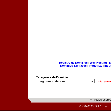
Registro de Dominios
|
Web Hosting
|
D
Dominios Expirados
|
Industrias
|
Indu
Categorías de Dominio:
[Pág. princi
** Precios expre
© 2002/2022 Solo10.com